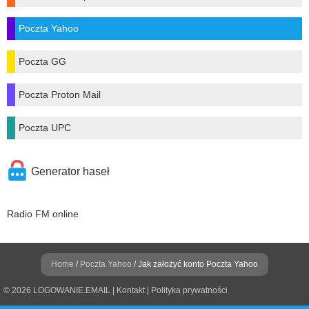
Poczta Yahoo
Poczta GG
Poczta Proton Mail
Poczta UPC
Generator haseł
Radio FM online
Home
/
Poczta Yahoo
/ Jak założyć konto Poczta Yahoo
© 2026 LOGOWANIE.EMAIL |
Kontakt
|
Polityka prywatności